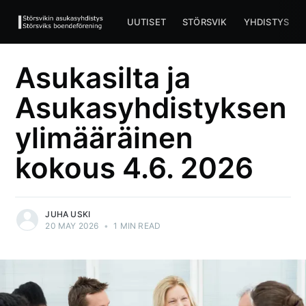
UUTISET
STÖRSVIK
YHDISTYS
Asukasilta ja
Asukasyhdistyksen
ylimääräinen
kokous 4.6. 2026
JUHA USKI
20 MAY 2026
•
1 MIN READ