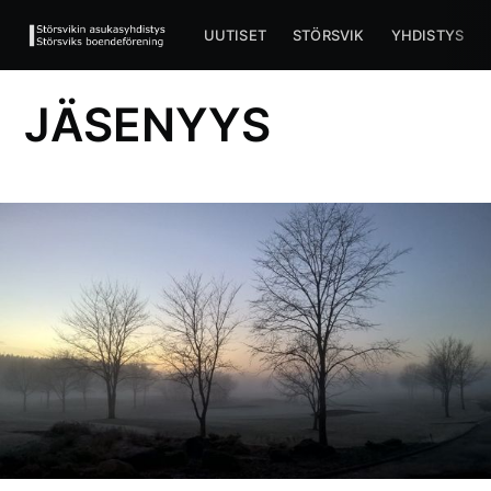
UUTISET
STÖRSVIK
YHDISTYS
JÄSENYYS