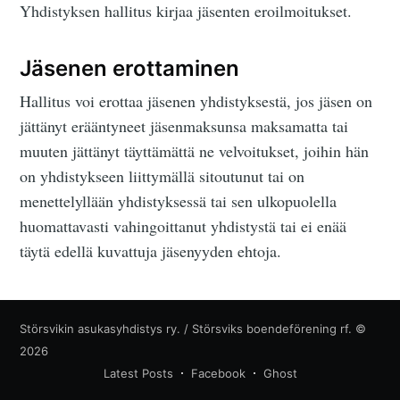
Yhdistyksen hallitus kirjaa jäsenten eroilmoitukset.
Jäsenen erottaminen
Hallitus voi erottaa jäsenen yhdistyksestä, jos jäsen on
jättänyt erääntyneet jäsenmaksunsa maksamatta tai
muuten jättänyt täyttämättä ne velvoitukset, joihin hän
on yhdistykseen liittymällä sitoutunut tai on
menettelyllään yhdistyksessä tai sen ulkopuolella
huomattavasti vahingoittanut yhdistystä tai ei enää
täytä edellä kuvattuja jäsenyyden ehtoja.
Störsvikin asukasyhdistys ry. / Störsviks boendeförening rf.
©
2026
Latest Posts
Facebook
Ghost