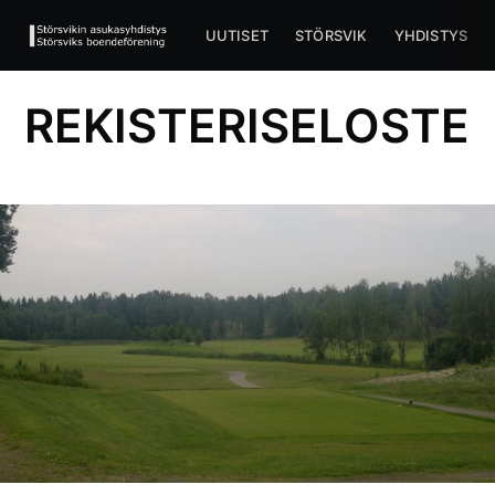
UUTISET
STÖRSVIK
YHDISTYS
REKISTERISELOSTE