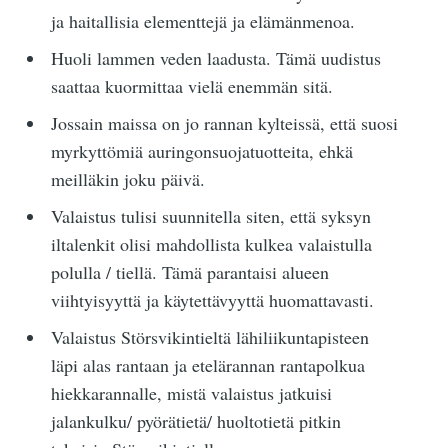
ja haitallisia elementtejä ja elämänmenoa.
Huoli lammen veden laadusta. Tämä uudistus
saattaa kuormittaa vielä enemmän sitä.
Jossain maissa on jo rannan kylteissä, että suosi
myrkyttömiä auringonsuojatuotteita, ehkä
meilläkin joku päivä.
Valaistus tulisi suunnitella siten, että syksyn
iltalenkit olisi mahdollista kulkea valaistulla
polulla / tiellä. Tämä parantaisi alueen
viihtyisyyttä ja käytettävyyttä huomattavasti.
Valaistus Störsvikintieltä lähiliikuntapisteen
läpi alas rantaan ja etelärannan rantapolkua
hiekkarannalle, mistä valaistus jatkuisi
jalankulku/ pyörätietä/ huoltotietä pitkin