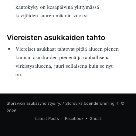
kantokyky on kesäpäivinä ylittymässä
kävijöiden suuren määrän vuoksi.
Viereisten asukkaiden tahto
Viereiset asukkaat tahtovat pitää alueen pienen
kunnan asukkaiden pienenä ja rauhallisena
virkistysalueena, juuri sellaisena kuin se nyt
on.
Störsvikin asukasyhdistys ry. / Störsviks boendeförening rf.
©
2026
Latest Posts
Facebook
Ghost