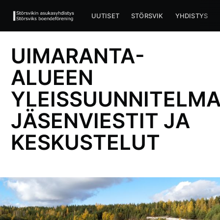
UUTISET
STÖRSVIK
YHDISTYS
UIMARANTA-
ALUEEN
YLEISSUUNNITELM
JÄSENVIESTIT JA
KESKUSTELUT