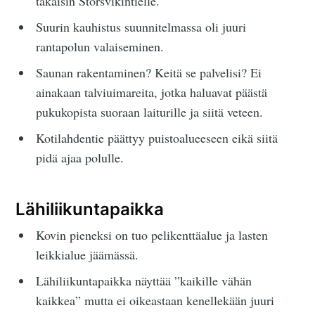
takaisin Störsvikintielle.
Suurin kauhistus suunnitelmassa oli juuri
rantapolun valaiseminen.
Saunan rakentaminen? Keitä se palvelisi? Ei
ainakaan talviuimareita, jotka haluavat päästä
pukukopista suoraan laiturille ja siitä veteen.
Kotilahdentie päättyy puistoalueeseen eikä siitä
pidä ajaa polulle.
Lähiliikuntapaikka
Kovin pieneksi on tuo pelikenttäalue ja lasten
leikkialue jäämässä.
Lähiliikuntapaikka näyttää ”kaikille vähän
kaikkea” mutta ei oikeastaan kenellekään juuri