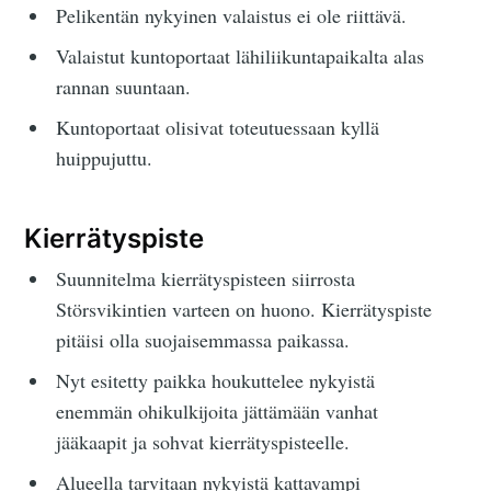
Pelikentän nykyinen valaistus ei ole riittävä.
Valaistut kuntoportaat lähiliikuntapaikalta alas
rannan suuntaan.
Kuntoportaat olisivat toteutuessaan kyllä
huippujuttu.
Kierrätyspiste
Suunnitelma kierrätyspisteen siirrosta
Störsvikintien varteen on huono. Kierrätyspiste
pitäisi olla suojaisemmassa paikassa.
Nyt esitetty paikka houkuttelee nykyistä
enemmän ohikulkijoita jättämään vanhat
jääkaapit ja sohvat kierrätyspisteelle.
Alueella tarvitaan nykyistä kattavampi