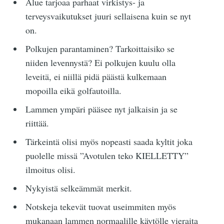
Alue tarjoaa parhaat virkistys- ja
terveysvaikutukset juuri sellaisena kuin se nyt
on.
Polkujen parantaminen? Tarkoittaisiko se
niiden levennystä? Ei polkujen kuulu olla
leveitä, ei niillä pidä päästä kulkemaan
mopoilla eikä golfautoilla.
Lammen ympäri pääsee nyt jalkaisin ja se
riittää.
Tärkeintä olisi myös nopeasti saada kyltit joka
puolelle missä ”Avotulen teko KIELLETTY”
ilmoitus olisi.
Nykyistä selkeämmät merkit.
Notskeja tekevät tuovat useimmiten myös
mukanaan lammen normaalille käytölle vieraita