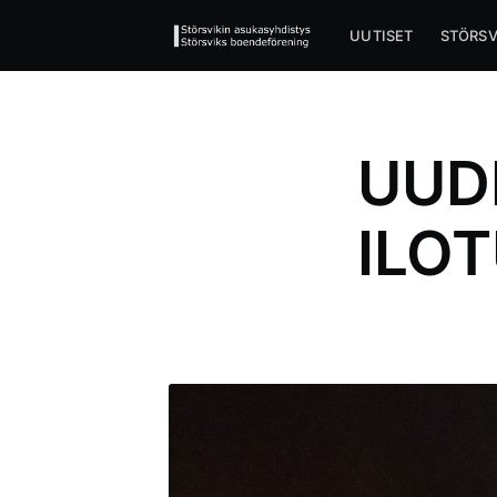
UUTISET
STÖRSV
UUD
ILOT