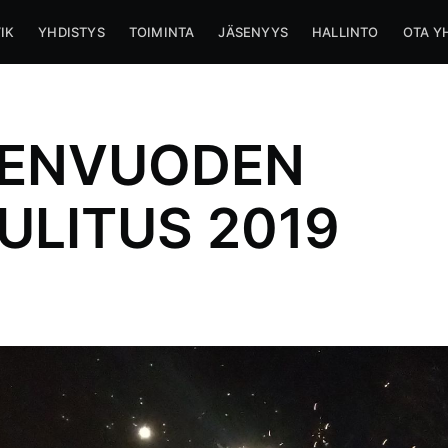
IK
YHDISTYS
TOIMINTA
JÄSENYYS
HALLINTO
OTA Y
ENVUODEN
ULITUS 2019