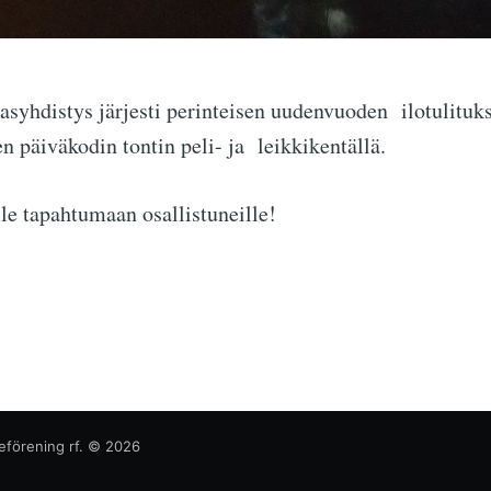
asyhdistys järjesti perinteisen uudenvuoden ilotulituk
en päiväkodin tontin peli- ja leikkikentällä.
lle tapahtumaan osallistuneille!
eförening rf.
© 2026