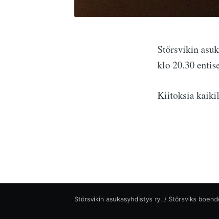
Störsvikin asuk
klo 20.30 entis
Kiitoksia kaiki
Störsvikin asukasyhdistys ry. / Störsviks boend