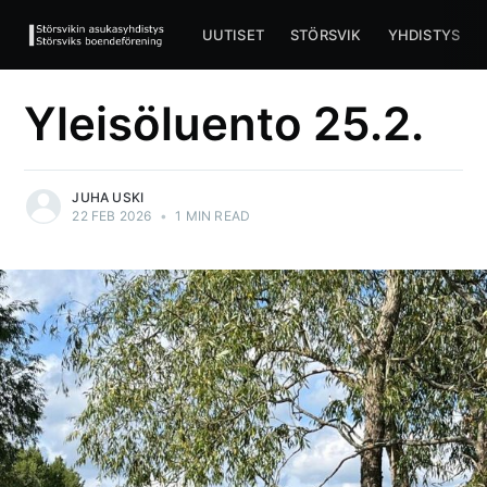
UUTISET
STÖRSVIK
YHDISTYS
Yleisöluento 25.2.
JUHA USKI
22 FEB 2026
•
1 MIN READ