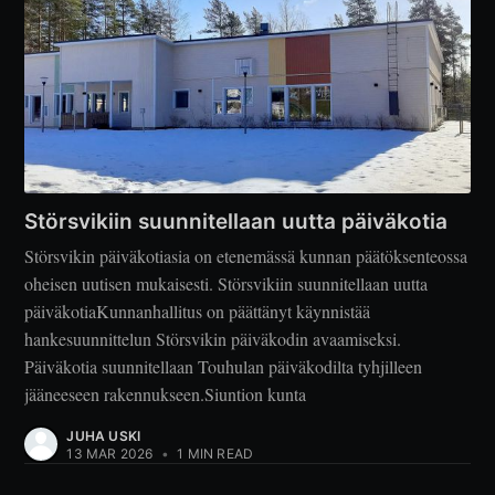
Störsvikiin suunnitellaan uutta päiväkotia
Störsvikin päiväkotiasia on etenemässä kunnan päätöksenteossa
oheisen uutisen mukaisesti. Störsvikiin suunnitellaan uutta
päiväkotiaKunnanhallitus on päättänyt käynnistää
hankesuunnittelun Störsvikin päiväkodin avaamiseksi.
Päiväkotia suunnitellaan Touhulan päiväkodilta tyhjilleen
jääneeseen rakennukseen.Siuntion kunta
JUHA USKI
13 MAR 2026
•
1 MIN READ