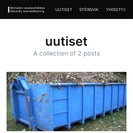
UUTISET
STÖRSVIK
YHDISTYS
uutiset
A collection of 2 posts