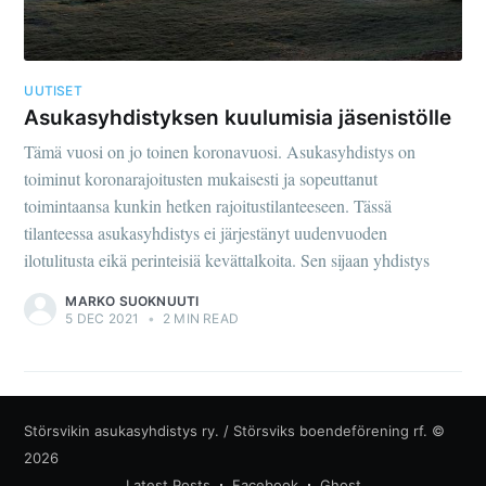
UUTISET
Asukasyhdistyksen kuulumisia jäsenistölle
Tämä vuosi on jo toinen koronavuosi. Asukasyhdistys on
toiminut koronarajoitusten mukaisesti ja sopeuttanut
toimintaansa kunkin hetken rajoitustilanteeseen. Tässä
tilanteessa asukasyhdistys ei järjestänyt uudenvuoden
ilotulitusta eikä perinteisiä kevättalkoita. Sen sijaan yhdistys
MARKO SUOKNUUTI
5 DEC 2021
•
2 MIN READ
Störsvikin asukasyhdistys ry. / Störsviks boendeförening rf.
©
2026
Latest Posts
Facebook
Ghost